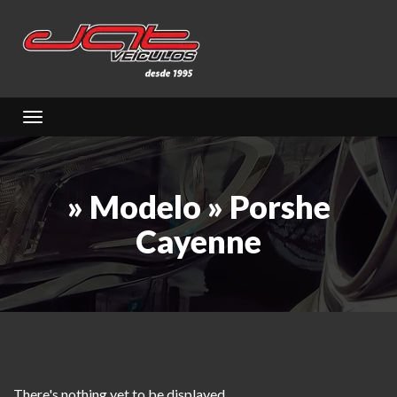
Toggle navigation
» Modelo » Porshe
Cayenne
There's nothing yet to be displayed...