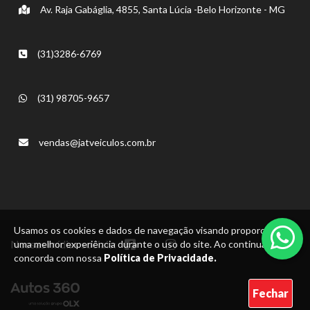
Av. Raja Gabáglia, 4855, Santa Lúcia -Belo Horizonte - MG
(31)3286-6769
(31) 98705-9657
vendas@jatveiculos.com.br
Usamos os cookies e dados de navegação visando proporcionar
Nossas mídias sociais:
uma melhor experiência durante o uso do site. Ao continuar, você
concorda com nossa
Política de Privacidade.
Fechar