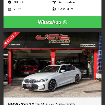
38.000
Automático
2022
Gasol./Elét.
WhatsApp
DESTAQUE
BMW - 320i
2.0 TB M. Sport A.Fle - 2025