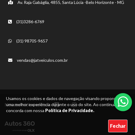
Av. Raja Gabáglia, 4855, Santa Lúcia -Belo Horizonte - MG
(31)3286-6769
(31) 98705-9657
vendas@jatveiculos.com.br
Usamos os cookies e dados de navegação visando proporcionar
Nossas mídias sociais:
uma melhor experiência durante o uso do site. Ao continuar, você
concorda com nossa
Política de Privacidade.
Fechar