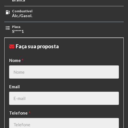
Combustível
Álc./Gasol.
Placa
S*****1
Faça sua proposta
Nome
*
Email
Telefone
*